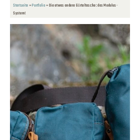
Startseite
»
Portfolio
»
Die etwas andere Gürteltasche: das Modulus-
System!