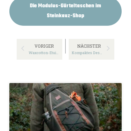
Die Modulus-Gürteltaschen im
Steinkauz-Shop
VORIGER
NÄCHSTER
Waxcotton-Etui „Krims“
Kompaktes Design: Lodentasche „Alphubel“