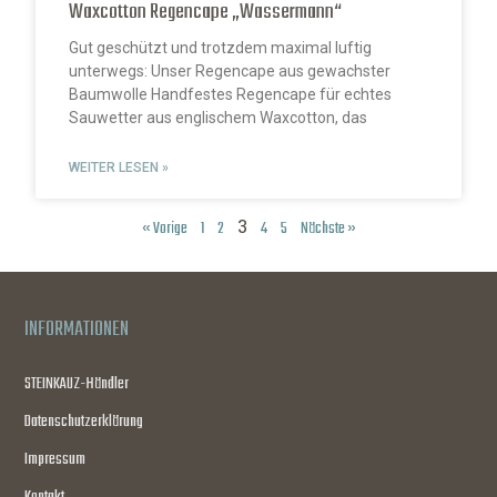
Waxcotton Regencape „Wassermann“
Gut geschützt und trotzdem maximal luftig
unterwegs: Unser Regencape aus gewachster
Baumwolle Handfestes Regencape für echtes
Sauwetter aus englischem Waxcotton, das
WEITER LESEN »
3
« Vorige
1
2
4
5
Nächste »
INFORMATIONEN
STEINKAUZ-Händler
Datenschutzerklärung
Impressum