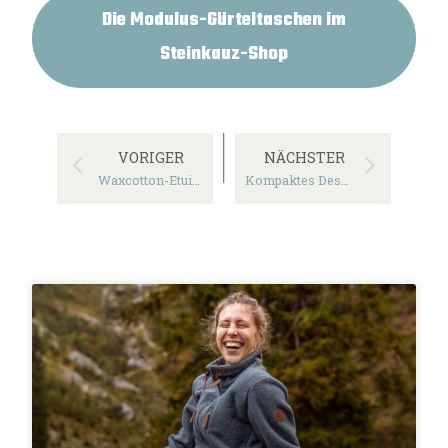
Die Modulus-Gürteltaschen im
Steinkauz-Shop
VORIGER
NÄCHSTER
Waxcotton-Etui „Krims“
Kompaktes Design: Lodentasche „Alphubel“