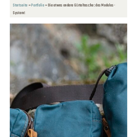
Startseite
»
Portfolio
»
Die etwas andere Gürteltasche: das Modulus-
System!