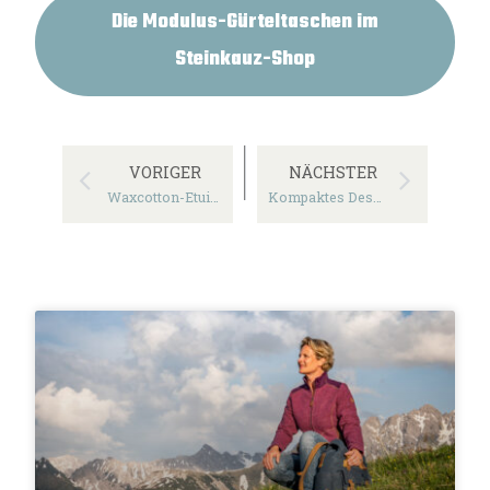
Die Modulus-Gürteltaschen im
Steinkauz-Shop
VORIGER
NÄCHSTER
Waxcotton-Etui „Krims“
Kompaktes Design: Lodentasche „Alphubel“