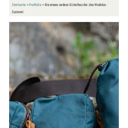
Startseite
»
Portfolio
»
Die etwas andere Gürteltasche: das Modulus-
System!