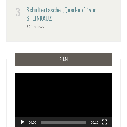
Schultertasche „Querkopf“ von
STEINKAUZ
821 views
FILM
Video-
Player
00:00
08:13