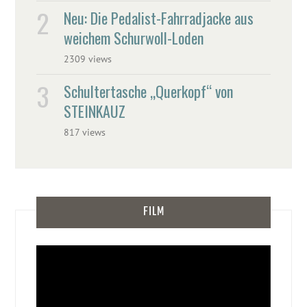
Neu: Die Pedalist-Fahrradjacke aus
weichem Schurwoll-Loden
2309 views
Schultertasche „Querkopf“ von
STEINKAUZ
817 views
FILM
Video-
Player