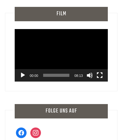
FILM
Video-
Player
00:00
08:13
FOLGE UNS AUF
facebook
instagram