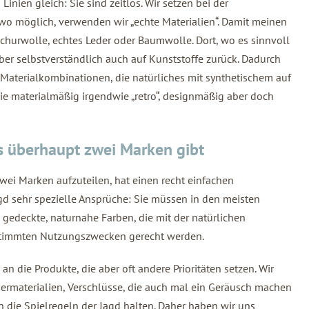
inien gleich: Sie sind zeitlos. Wir setzen bei der
 wo möglich, verwenden wir „echte Materialien“. Damit meinen
 Schurwolle, echtes Leder oder Baumwolle. Dort, wo es sinnvoll
 aber selbstverständlich auch auf Kunststoffe zurück. Dadurch
terialkombinationen, die natürliches mit synthetischem auf
die materialmäßig irgendwie „retro“, designmäßig aber doch
überhaupt zwei Marken gibt
wei Marken aufzuteilen, hat einen recht einfachen
d sehr spezielle Ansprüche: Sie müssen in den meisten
 gedeckte, naturnahe Farben, die mit der natürlichen
timmten Nutzungszwecken gerecht werden.
 die Produkte, die aber oft andere Prioritäten setzen. Wir
Obermaterialien, Verschlüsse, die auch mal ein Geräusch machen
an die Spielregeln der Jagd halten. Daher haben wir uns