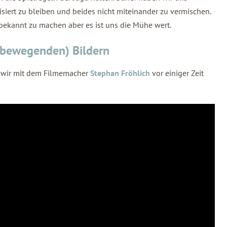
isiert zu bleiben und beides nicht miteinander zu vermischen.
 bekannt zu machen aber es ist uns die Mühe wert.
 bewegenden) Bildern
wir mit dem Filmemacher
Stephan Fröhlich
vor einiger Zeit