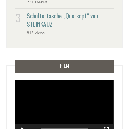
2310 views
Schultertasche „Querkopf“ von
STEINKAUZ
818 views
FILM
Video-
Player