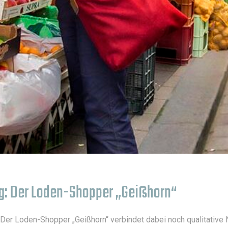
tag: Der Loden-Shopper „Geißhorn“
 Der Loden-Shopper „Geißhorn“ verbindet dabei noch qualitative 