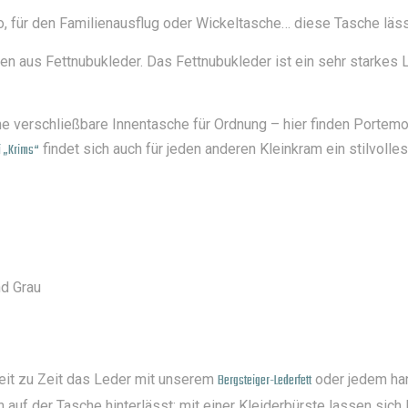
o, für den Familienausflug oder Wickeltasche… diese Tasche lässt
n aus Fettnubukleder. Das Fettnubukleder ist ein sehr starkes L
ne verschließbare Innentasche für Ordnung – hier finden Portemo
i „Krims“
findet sich auch für jeden anderen Kleinkram ein stilvolle
nd Grau
eit zu Zeit das Leder mit unserem
Bergsteiger-Lederfett
oder jedem han
auf der Tasche hinterlässt: mit einer Kleiderbürste lassen sic