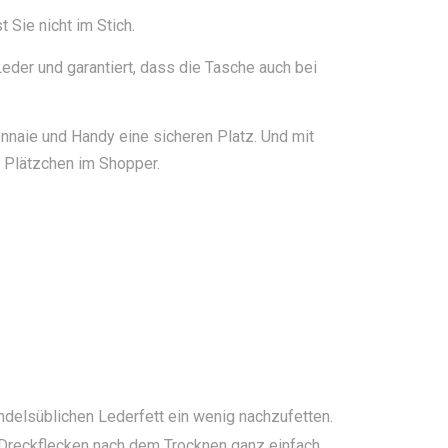
 Sie nicht im Stich.
eder und garantiert, dass die Tasche auch bei
nnaie und Handy eine sicheren Platz. Und mit
s Plätzchen im Shopper.
delsüblichen Lederfett ein wenig nachzufetten.
h Dreckflecken nach dem Trocknen ganz einfach