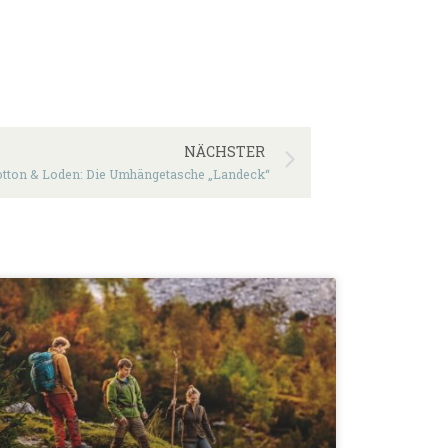
NÄCHSTER
tton & Loden: Die Umhängetasche „Landeck“