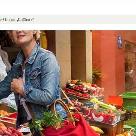
oden-Shopper „Geißhorn“