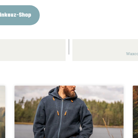
einkauz-Shop
Waxco