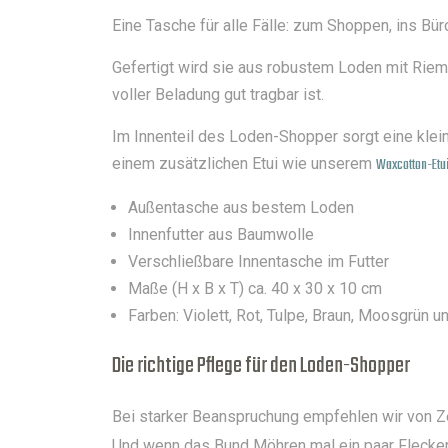
Eine Tasche für alle Fälle: zum Shoppen, ins Bür
Gefertigt wird sie aus robustem Loden mit Rieme
voller Beladung gut tragbar ist.
Im Innenteil des Loden-Shopper sorgt eine klei
einem zusätzlichen Etui wie unserem
Waxcotton-Etu
Außentasche aus bestem Loden
Innenfutter aus Baumwolle
Verschließbare Innentasche im Futter
Maße (H x B x T) ca. 40 x 30 x 10 cm
Farben: Violett, Rot, Tulpe, Braun, Moosgrün u
Die richtige Pflege für den Loden-Shopper
Bei starker Beanspruchung empfehlen wir von Z
Und wenn das Bund Möhren mal ein paar Flecken 