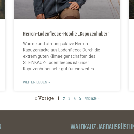
Herren-Lodenfleece-Hoodie „Kapuzenhuber“
Warme und atmungsaktive Herren-
Kapuzenjacke aus Lodenfleece Durch die
extrem guten Klimaeigenschaften des
STEINKAUZ-Lodenfleeces ist unser
Kapuzenhuber sehr gut für ein weites
WEITER LESEN »
« Vorige
1
2
3
4
5
Nächste »
S
WALDKAUZ JAGDAUSRÜSTU