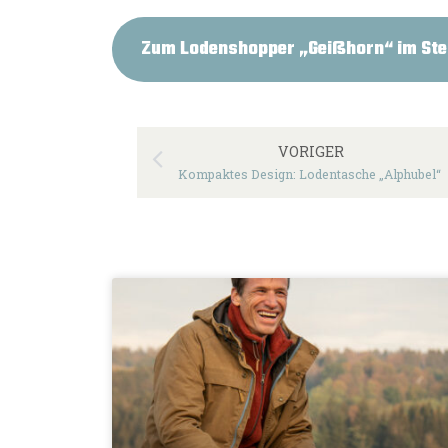
Zum Lodenshopper „Geißhorn“ im St
VORIGER
Kompaktes Design: Lodentasche „Alphubel“