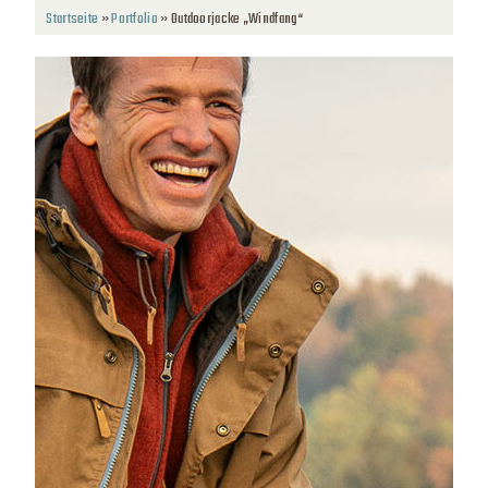
Startseite
»
Portfolio
»
Outdoorjacke „Windfang“