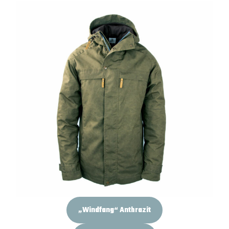
„Windfang“ Anthrazit