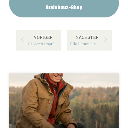
Steinkauz-Shop
VORIGER
NÄCHSTER
Dr. Gee´s Imprägnierwachs für Waxed Cotton
Pilz-Sammeltasche „Mitbringsel“