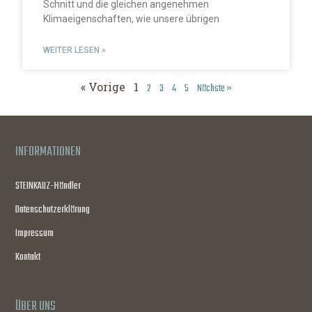
Schnitt und die gleichen angenehmen
Klimaeigenschaften, wie unsere übrigen
WEITER LESEN »
« Vorige
1
2
3
4
5
Nächste »
INFORMATIONEN
STEINKAUZ-Händler
Datenschutzerklärung
Impressum
Kontakt
ÜBER UNS