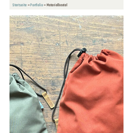
Startseite
»
Portfolio
»
Materialbeutel