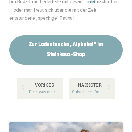
bei Bedarf die Lederteile mit etwas
Lederf
ett
nachfetten
– oder man freut sich über die mit der Zeit
entstandene „speckige“ Patina!
Zur Lodentasche „Alphubel“ im
Steinkauz-Shop
VORIGER
NÄCHSTER
Die etwas andere Gürteltasche: das Modulus-System!
Stilsicheres Design für den Alltag: Der Loden-Shopper „Geißhorn“