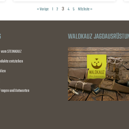
3
« Vorige
1
2
4
5
Nächste »
S
WALDKAUZ JAGDAUSRÜSTU
e vom STEINKAUZ
odukte entstehen
lien
 Fragen und Antworten