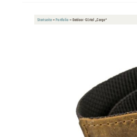
Startseite
»
Portfolio
»
Outdoor-Gürtel „Cargo“