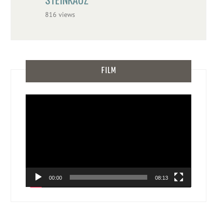
816 views
FILM
Video-
Player
00:00
08:13