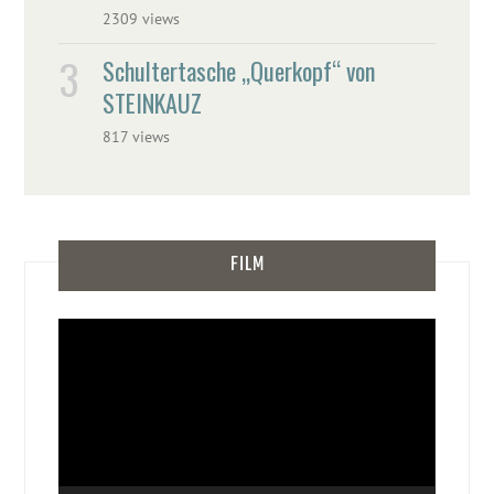
2309 views
Schultertasche „Querkopf“ von
STEINKAUZ
817 views
FILM
Video-
Player