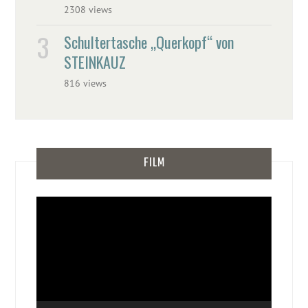
2308 views
Schultertasche „Querkopf“ von
STEINKAUZ
816 views
FILM
Video-
Player