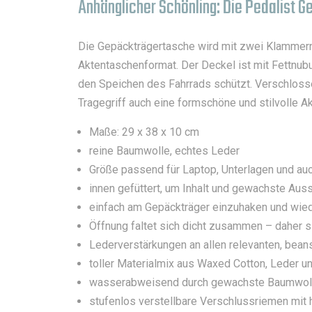
Anhänglicher Schönling: Die Pedalist 
Die Gepäckträgertasche wird mit zwei Klammern 
Aktentaschenformat. Der Deckel ist mit Fettnubuk
den Speichen des Fahrrads schützt. Verschloss
Tragegriff auch eine formschöne und stilvolle A
Maße: 29 x 38 x 10 cm
reine Baumwolle, echtes Leder
Größe passend für Laptop, Unterlagen und auc
innen gefüttert, um Inhalt und gewachste Aus
einfach am Gepäckträger einzuhaken und wied
Öffnung faltet sich dicht zusammen – daher 
Lederverstärkungen an allen relevanten, bean
toller Materialmix aus Waxed Cotton, Leder u
wasserabweisend durch gewachste Baumwol
stufenlos verstellbare Verschlussriemen mit