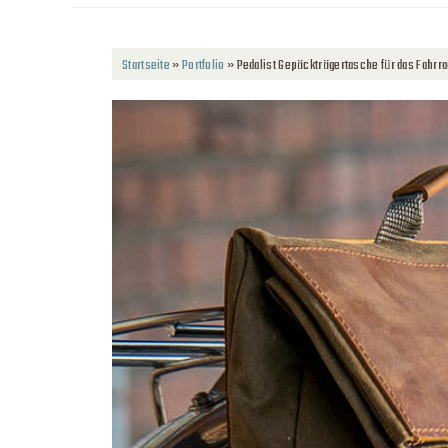
Startseite
»
Portfolio
»
Pedalist Gepäckträgertasche für das Fahrra