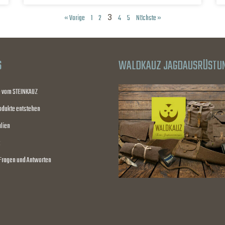
3
« Vorige
1
2
4
5
Nächste »
S
WALDKAUZ JAGDAUSRÜSTU
e vom STEINKAUZ
odukte entstehen
lien
 Fragen und Antworten