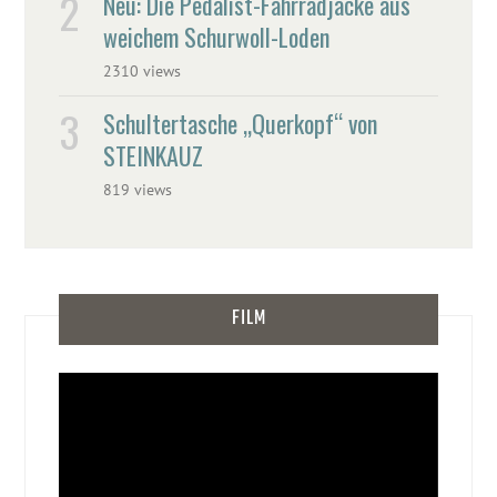
Neu: Die Pedalist-Fahrradjacke aus
weichem Schurwoll-Loden
2310 views
Schultertasche „Querkopf“ von
STEINKAUZ
819 views
FILM
Video-
Player