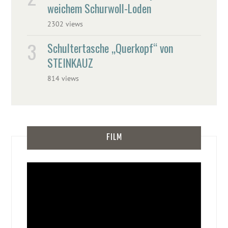
weichem Schurwoll-Loden
2302 views
Schultertasche „Querkopf“ von
STEINKAUZ
814 views
FILM
Video-
Player