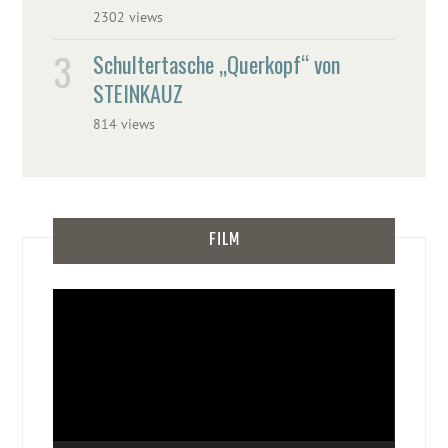
2302 views
Schultertasche „Querkopf“ von
STEINKAUZ
814 views
FILM
Video-
Player