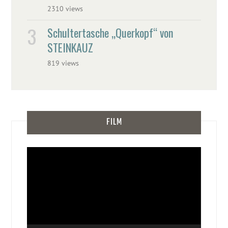
2310 views
Schultertasche „Querkopf“ von
STEINKAUZ
819 views
FILM
Video-
Player