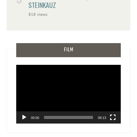
STEINKAUZ
818 views
FILM
Video-
Player
00:00
08:13