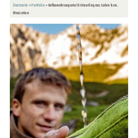
Startseite
»
Portfolio
»
Aufbewahrungsetui Krämerling aus Loden bzw.
Waxcotton