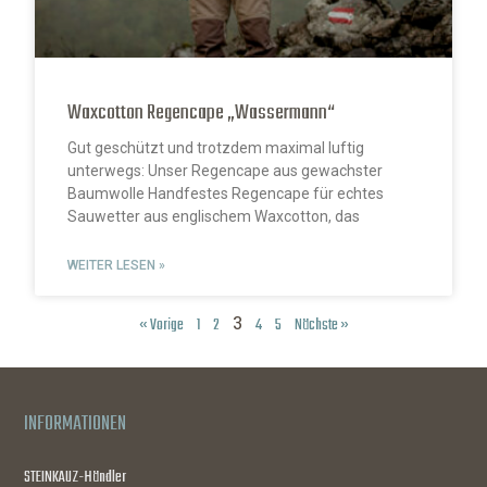
Waxcotton Regencape „Wassermann“
Gut geschützt und trotzdem maximal luftig
unterwegs: Unser Regencape aus gewachster
Baumwolle Handfestes Regencape für echtes
Sauwetter aus englischem Waxcotton, das
WEITER LESEN »
3
« Vorige
1
2
4
5
Nächste »
INFORMATIONEN
STEINKAUZ-Händler