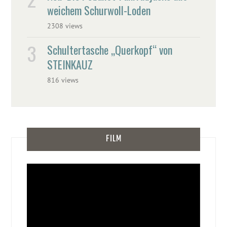
weichem Schurwoll-Loden
2308 views
Schultertasche „Querkopf“ von
STEINKAUZ
816 views
FILM
Video-
Player