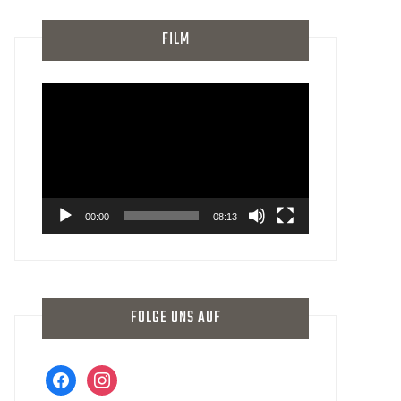
FILM
Video-
Player
00:00
08:13
FOLGE UNS AUF
facebook
instagram