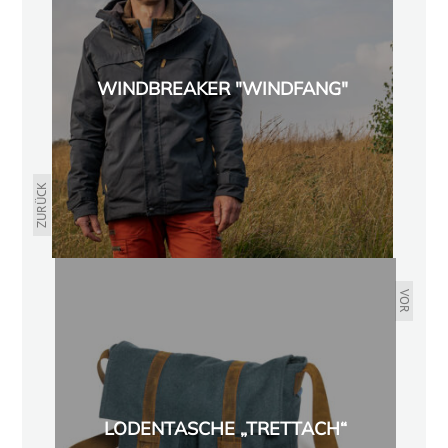
WINDBREAKER "WINDFANG"
ZURÜCK
VOR
LODENTASCHE „TRETTACH“