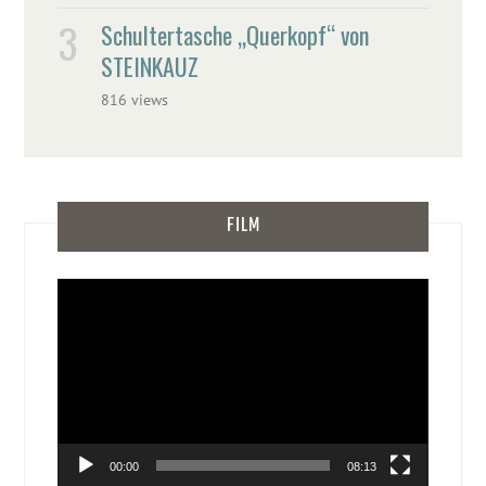
Schultertasche „Querkopf“ von
STEINKAUZ
816 views
FILM
Video-
Player
00:00
08:13