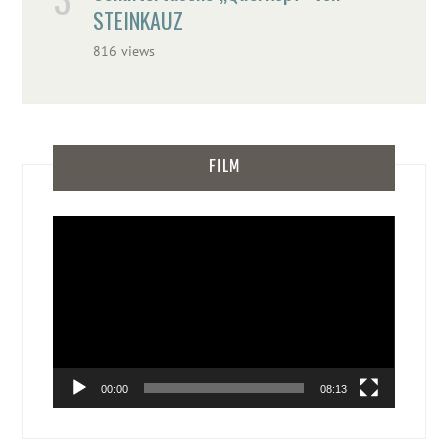
STEINKAUZ
816 views
FILM
Video-
Player
00:00
08:13