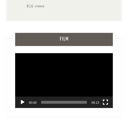
816 views
FILM
Video-
Player
00:00
08:13