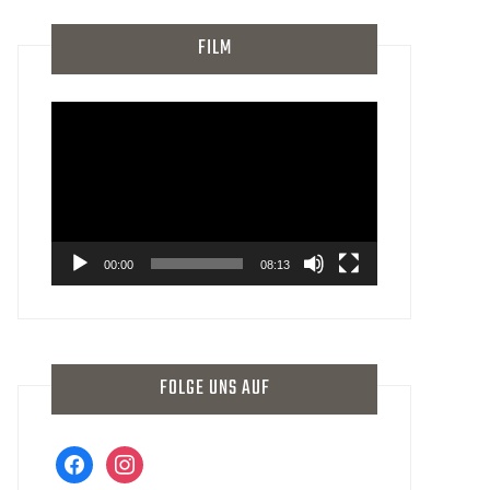
FILM
Video-
Player
00:00
08:13
FOLGE UNS AUF
facebook
instagram