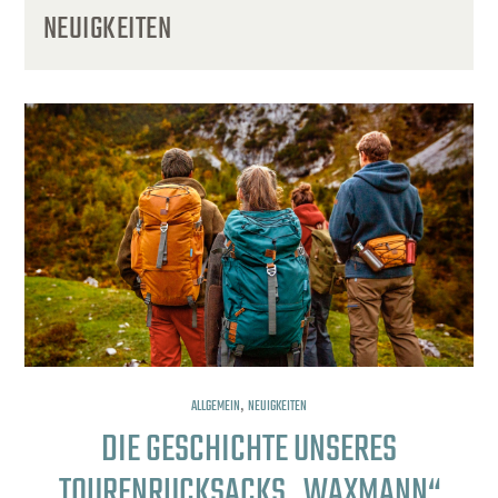
NEUIGKEITEN
,
ALLGEMEIN
NEUIGKEITEN
DIE GESCHICHTE UNSERES
TOURENRUCKSACKS „WAXMANN“