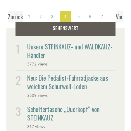
Zurück
Vor
1
2
3
4
5
6
7
SEHENSWERT
Unsere STEINKAUZ- und WALDKAUZ-
Händler
3772 views
Neu: Die Pedalist-Fahrradjacke aus
weichem Schurwoll-Loden
2309 views
Schultertasche „Querkopf“ von
STEINKAUZ
817 views