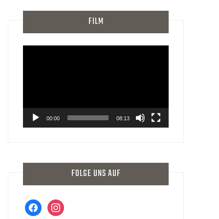
FILM
Video-
Player
00:00
08:13
FOLGE UNS AUF
facebook
instagram