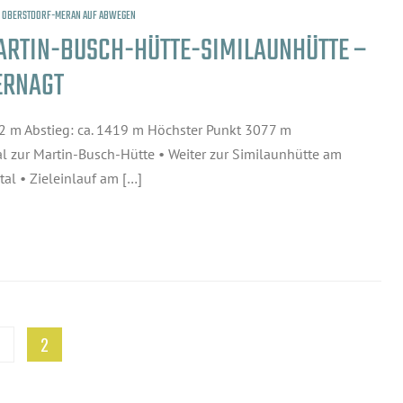
5 OBERSTDORF-MERAN AUF ABWEGEN
MARTIN-BUSCH-HÜTTE-SIMILAUNHÜTTE –
ERNAGT
1222 m Abstieg: ca. 1419 m Höchster Punkt 3077 m
l zur Martin-Busch-Hütte • Weiter zur Similaunhütte am
tal • Zieleinlauf am […]
1
2